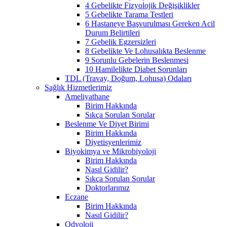
4 Gebelikte Fizyolojik Değişiklikler
5 Gebelikte Tarama Testleri
6 Hastaneye Başvurulması Gereken Acil
Durum Belirtileri
7 Gebelik Egzersizleri
8 Gebelikte Ve Lohusalıkta Beslenme
9 Sorunlu Gebelerin Beslenmesi
10 Hamilelikte Diabet Sorunları
TDL (Travay, Doğum, Lohusa) Odaları
Sağlık Hizmetlerimiz
Ameliyathane
Birim Hakkında
Sıkça Sorulan Sorular
Beslenme Ve Diyet Birimi
Birim Hakkında
Diyetisyenlerimiz
Biyokimya ve Mikrobiyoloji
Birim Hakkında
Nasıl Gidilir?
Sıkça Sorulan Sorular
Doktorlarımız
Eczane
Birim Hakkında
Nasıl Gidilir?
Odyoloji