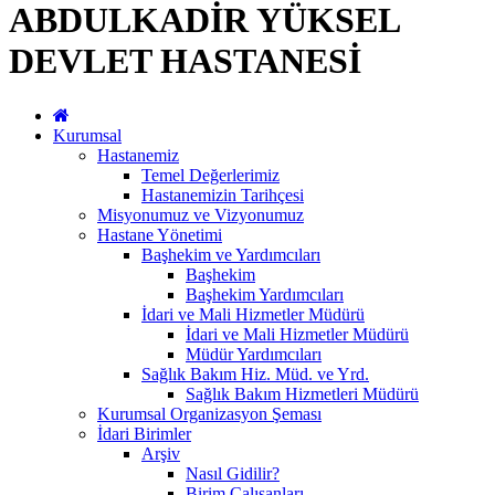
ABDULKADİR YÜKSEL
DEVLET HASTANESİ
Kurumsal
Hastanemiz
Temel Değerlerimiz
Hastanemizin Tarihçesi
Misyonumuz ve Vizyonumuz
Hastane Yönetimi
Başhekim ve Yardımcıları
Başhekim
Başhekim Yardımcıları
İdari ve Mali Hizmetler Müdürü
İdari ve Mali Hizmetler Müdürü
Müdür Yardımcıları
Sağlık Bakım Hiz. Müd. ve Yrd.
Sağlık Bakım Hizmetleri Müdürü
Kurumsal Organizasyon Şeması
İdari Birimler
Arşiv
Nasıl Gidilir?
Birim Çalışanları