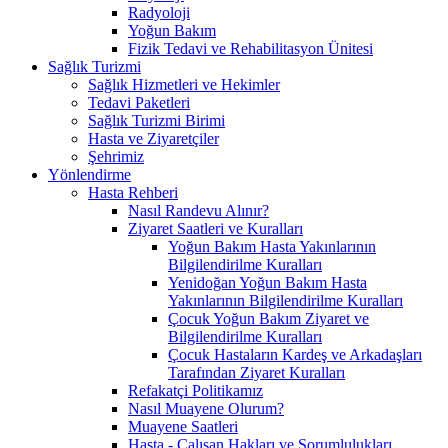
Radyoloji
Yoğun Bakım
Fizik Tedavi ve Rehabilitasyon Ünitesi
Sağlık Turizmi
Sağlık Hizmetleri ve Hekimler
Tedavi Paketleri
Sağlık Turizmi Birimi
Hasta ve Ziyaretçiler
Şehrimiz
Yönlendirme
Hasta Rehberi
Nasıl Randevu Alınır?
Ziyaret Saatleri ve Kuralları
Yoğun Bakım Hasta Yakınlarının
Bilgilendirilme Kuralları
Yenidoğan Yoğun Bakım Hasta
Yakınlarının Bilgilendirilme Kuralları
Çocuk Yoğun Bakım Ziyaret ve
Bilgilendirilme Kuralları
Çocuk Hastaların Kardeş ve Arkadaşları
Tarafından Ziyaret Kuralları
Refakatçi Politikamız
Nasıl Muayene Olurum?
Muayene Saatleri
Hasta - Çalışan Hakları ve Sorumlulukları