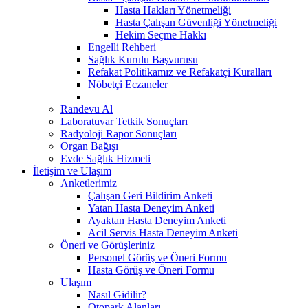
Hasta Hakları Yönetmeliği
Hasta Çalışan Güvenliği Yönetmeliği
Hekim Seçme Hakkı
Engelli Rehberi
Sağlık Kurulu Başvurusu
Refakat Politikamız ve Refakatçi Kuralları
Nöbetçi Eczaneler
Randevu Al
Laboratuvar Tetkik Sonuçları
Radyoloji Rapor Sonuçları
Organ Bağışı
Evde Sağlık Hizmeti
İletişim ve Ulaşım
Anketlerimiz
Çalışan Geri Bildirim Anketi
Yatan Hasta Deneyim Anketi
Ayaktan Hasta Deneyim Anketi
Acil Servis Hasta Deneyim Anketi
Öneri ve Görüşleriniz
Personel Görüş ve Öneri Formu
Hasta Görüş ve Öneri Formu
Ulaşım
Nasıl Gidilir?
Otopark Alanları