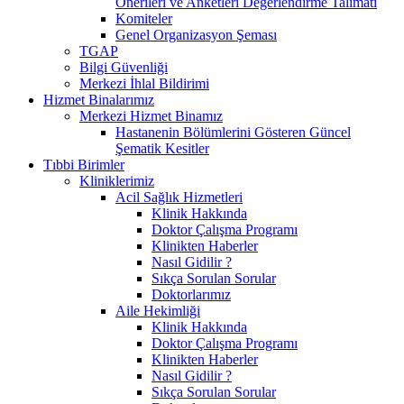
Önerileri ve Anketleri Değerlendirme Talimatı
Komiteler
Genel Organizasyon Şeması
TGAP
Bilgi Güvenliği
Merkezi İhlal Bildirimi
Hizmet Binalarımız
Merkezi Hizmet Binamız
Hastanenin Bölümlerini Gösteren Güncel
Şematik Kesitler
Tıbbi Birimler
Kliniklerimiz
Acil Sağlık Hizmetleri
Klinik Hakkında
Doktor Çalışma Programı
Klinikten Haberler
Nasıl Gidilir ?
Sıkça Sorulan Sorular
Doktorlarımız
Aile Hekimliği
Klinik Hakkında
Doktor Çalışma Programı
Klinikten Haberler
Nasıl Gidilir ?
Sıkça Sorulan Sorular