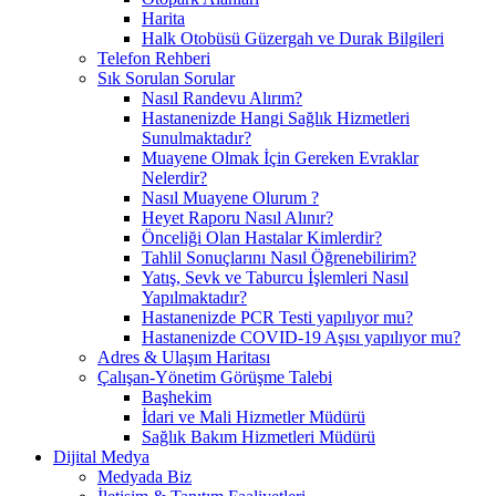
Harita
Halk Otobüsü Güzergah ve Durak Bilgileri
Telefon Rehberi
Sık Sorulan Sorular
Nasıl Randevu Alırım?
Hastanenizde Hangi Sağlık Hizmetleri
Sunulmaktadır?
Muayene Olmak İçin Gereken Evraklar
Nelerdir?
Nasıl Muayene Olurum ?
Heyet Raporu Nasıl Alınır?
Önceliği Olan Hastalar Kimlerdir?
Tahlil Sonuçlarını Nasıl Öğrenebilirim?
Yatış, Sevk ve Taburcu İşlemleri Nasıl
Yapılmaktadır?
Hastanenizde PCR Testi yapılıyor mu?
Hastanenizde COVID-19 Aşısı yapılıyor mu?
Adres & Ulaşım Haritası
Çalışan-Yönetim Görüşme Talebi
Başhekim
İdari ve Mali Hizmetler Müdürü
Sağlık Bakım Hizmetleri Müdürü
Dijital Medya
Medyada Biz