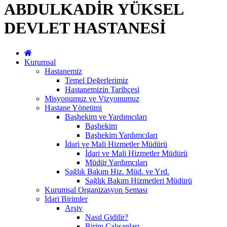
ABDULKADİR YÜKSEL
DEVLET HASTANESİ
Kurumsal
Hastanemiz
Temel Değerlerimiz
Hastanemizin Tarihçesi
Misyonumuz ve Vizyonumuz
Hastane Yönetimi
Başhekim ve Yardımcıları
Başhekim
Başhekim Yardımcıları
İdari ve Mali Hizmetler Müdürü
İdari ve Mali Hizmetler Müdürü
Müdür Yardımcıları
Sağlık Bakım Hiz. Müd. ve Yrd.
Sağlık Bakım Hizmetleri Müdürü
Kurumsal Organizasyon Şeması
İdari Birimler
Arşiv
Nasıl Gidilir?
Birim Çalışanları