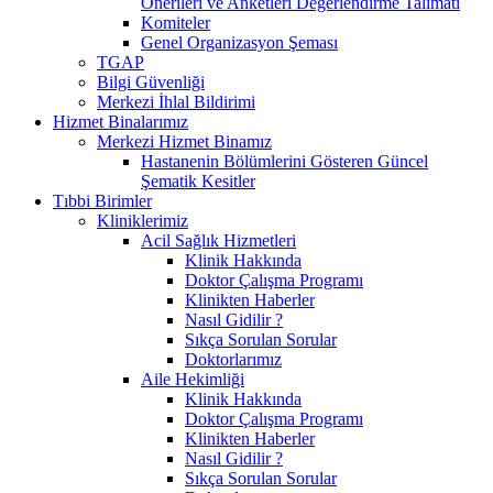
Önerileri ve Anketleri Değerlendirme Talimatı
Komiteler
Genel Organizasyon Şeması
TGAP
Bilgi Güvenliği
Merkezi İhlal Bildirimi
Hizmet Binalarımız
Merkezi Hizmet Binamız
Hastanenin Bölümlerini Gösteren Güncel
Şematik Kesitler
Tıbbi Birimler
Kliniklerimiz
Acil Sağlık Hizmetleri
Klinik Hakkında
Doktor Çalışma Programı
Klinikten Haberler
Nasıl Gidilir ?
Sıkça Sorulan Sorular
Doktorlarımız
Aile Hekimliği
Klinik Hakkında
Doktor Çalışma Programı
Klinikten Haberler
Nasıl Gidilir ?
Sıkça Sorulan Sorular