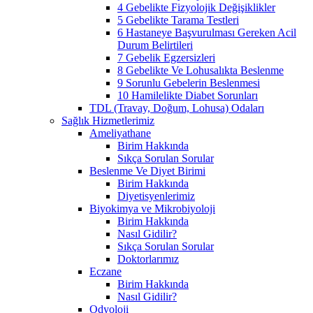
4 Gebelikte Fizyolojik Değişiklikler
5 Gebelikte Tarama Testleri
6 Hastaneye Başvurulması Gereken Acil
Durum Belirtileri
7 Gebelik Egzersizleri
8 Gebelikte Ve Lohusalıkta Beslenme
9 Sorunlu Gebelerin Beslenmesi
10 Hamilelikte Diabet Sorunları
TDL (Travay, Doğum, Lohusa) Odaları
Sağlık Hizmetlerimiz
Ameliyathane
Birim Hakkında
Sıkça Sorulan Sorular
Beslenme Ve Diyet Birimi
Birim Hakkında
Diyetisyenlerimiz
Biyokimya ve Mikrobiyoloji
Birim Hakkında
Nasıl Gidilir?
Sıkça Sorulan Sorular
Doktorlarımız
Eczane
Birim Hakkında
Nasıl Gidilir?
Odyoloji