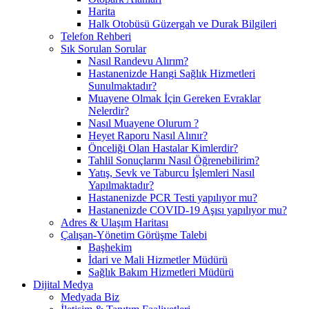
Harita
Halk Otobüsü Güzergah ve Durak Bilgileri
Telefon Rehberi
Sık Sorulan Sorular
Nasıl Randevu Alırım?
Hastanenizde Hangi Sağlık Hizmetleri
Sunulmaktadır?
Muayene Olmak İçin Gereken Evraklar
Nelerdir?
Nasıl Muayene Olurum ?
Heyet Raporu Nasıl Alınır?
Önceliği Olan Hastalar Kimlerdir?
Tahlil Sonuçlarını Nasıl Öğrenebilirim?
Yatış, Sevk ve Taburcu İşlemleri Nasıl
Yapılmaktadır?
Hastanenizde PCR Testi yapılıyor mu?
Hastanenizde COVID-19 Aşısı yapılıyor mu?
Adres & Ulaşım Haritası
Çalışan-Yönetim Görüşme Talebi
Başhekim
İdari ve Mali Hizmetler Müdürü
Sağlık Bakım Hizmetleri Müdürü
Dijital Medya
Medyada Biz