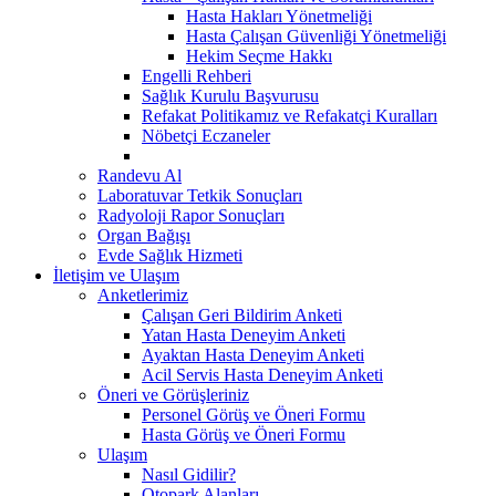
Hasta Hakları Yönetmeliği
Hasta Çalışan Güvenliği Yönetmeliği
Hekim Seçme Hakkı
Engelli Rehberi
Sağlık Kurulu Başvurusu
Refakat Politikamız ve Refakatçi Kuralları
Nöbetçi Eczaneler
Randevu Al
Laboratuvar Tetkik Sonuçları
Radyoloji Rapor Sonuçları
Organ Bağışı
Evde Sağlık Hizmeti
İletişim ve Ulaşım
Anketlerimiz
Çalışan Geri Bildirim Anketi
Yatan Hasta Deneyim Anketi
Ayaktan Hasta Deneyim Anketi
Acil Servis Hasta Deneyim Anketi
Öneri ve Görüşleriniz
Personel Görüş ve Öneri Formu
Hasta Görüş ve Öneri Formu
Ulaşım
Nasıl Gidilir?
Otopark Alanları