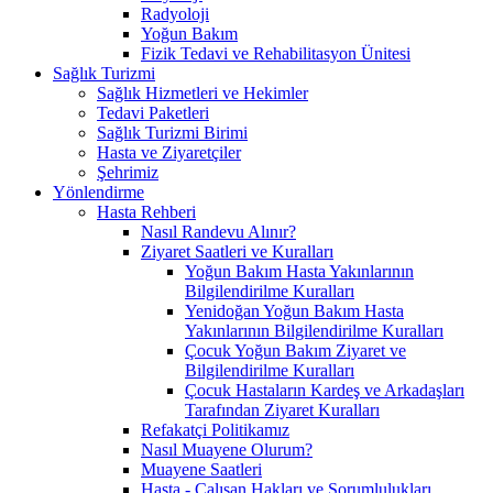
Radyoloji
Yoğun Bakım
Fizik Tedavi ve Rehabilitasyon Ünitesi
Sağlık Turizmi
Sağlık Hizmetleri ve Hekimler
Tedavi Paketleri
Sağlık Turizmi Birimi
Hasta ve Ziyaretçiler
Şehrimiz
Yönlendirme
Hasta Rehberi
Nasıl Randevu Alınır?
Ziyaret Saatleri ve Kuralları
Yoğun Bakım Hasta Yakınlarının
Bilgilendirilme Kuralları
Yenidoğan Yoğun Bakım Hasta
Yakınlarının Bilgilendirilme Kuralları
Çocuk Yoğun Bakım Ziyaret ve
Bilgilendirilme Kuralları
Çocuk Hastaların Kardeş ve Arkadaşları
Tarafından Ziyaret Kuralları
Refakatçi Politikamız
Nasıl Muayene Olurum?
Muayene Saatleri
Hasta - Çalışan Hakları ve Sorumlulukları