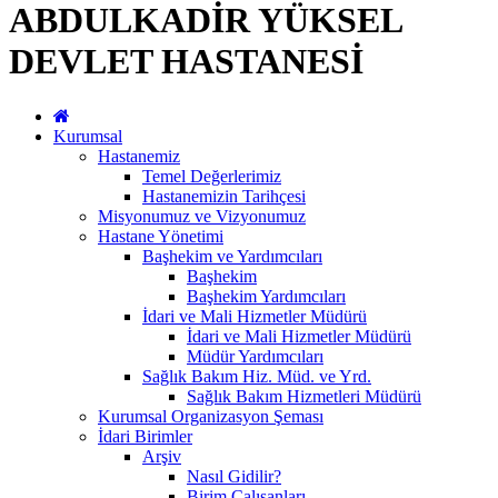
ABDULKADİR YÜKSEL
DEVLET HASTANESİ
Kurumsal
Hastanemiz
Temel Değerlerimiz
Hastanemizin Tarihçesi
Misyonumuz ve Vizyonumuz
Hastane Yönetimi
Başhekim ve Yardımcıları
Başhekim
Başhekim Yardımcıları
İdari ve Mali Hizmetler Müdürü
İdari ve Mali Hizmetler Müdürü
Müdür Yardımcıları
Sağlık Bakım Hiz. Müd. ve Yrd.
Sağlık Bakım Hizmetleri Müdürü
Kurumsal Organizasyon Şeması
İdari Birimler
Arşiv
Nasıl Gidilir?
Birim Çalışanları