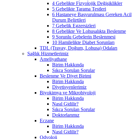
4 Gebelikte Fizyolojik Değişiklikler
5 Gebelikte Tarama Testleri
6 Hastaneye Başvurulması Gereken Acil
Durum Belirtileri
7 Gebelik Egzersizleri
8 Gebelikte Ve Lohusalıkta Beslenme
9 Sorunlu Gebelerin Beslenmesi
10 Hamilelikte Diabet Sorunları
TDL (Travay, Doğum, Lohusa) Odaları
Sağlık Hizmetlerimiz
Ameliyathane
Birim Hakkında
Sıkça Sorulan Sorular
Beslenme Ve Diyet Birimi
Birim Hakkında
Diyetisyenlerimiz
Biyokimya ve Mikrobiyoloji
Birim Hakkında
Nasıl Gidilir?
Sıkça Sorulan Sorular
Doktorlarımız
Eczane
Birim Hakkında
Nasıl Gidilir?
Odyoloji