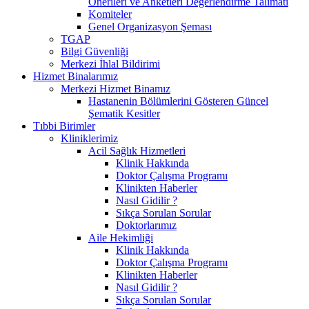
Önerileri ve Anketleri Değerlendirme Talimatı
Komiteler
Genel Organizasyon Şeması
TGAP
Bilgi Güvenliği
Merkezi İhlal Bildirimi
Hizmet Binalarımız
Merkezi Hizmet Binamız
Hastanenin Bölümlerini Gösteren Güncel
Şematik Kesitler
Tıbbi Birimler
Kliniklerimiz
Acil Sağlık Hizmetleri
Klinik Hakkında
Doktor Çalışma Programı
Klinikten Haberler
Nasıl Gidilir ?
Sıkça Sorulan Sorular
Doktorlarımız
Aile Hekimliği
Klinik Hakkında
Doktor Çalışma Programı
Klinikten Haberler
Nasıl Gidilir ?
Sıkça Sorulan Sorular