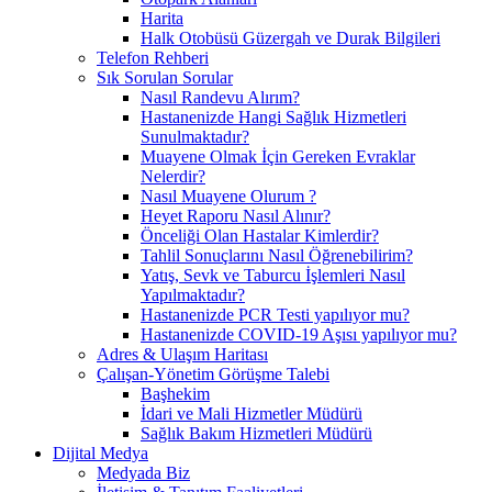
Harita
Halk Otobüsü Güzergah ve Durak Bilgileri
Telefon Rehberi
Sık Sorulan Sorular
Nasıl Randevu Alırım?
Hastanenizde Hangi Sağlık Hizmetleri
Sunulmaktadır?
Muayene Olmak İçin Gereken Evraklar
Nelerdir?
Nasıl Muayene Olurum ?
Heyet Raporu Nasıl Alınır?
Önceliği Olan Hastalar Kimlerdir?
Tahlil Sonuçlarını Nasıl Öğrenebilirim?
Yatış, Sevk ve Taburcu İşlemleri Nasıl
Yapılmaktadır?
Hastanenizde PCR Testi yapılıyor mu?
Hastanenizde COVID-19 Aşısı yapılıyor mu?
Adres & Ulaşım Haritası
Çalışan-Yönetim Görüşme Talebi
Başhekim
İdari ve Mali Hizmetler Müdürü
Sağlık Bakım Hizmetleri Müdürü
Dijital Medya
Medyada Biz