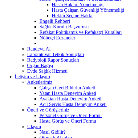
Hasta Hakları Yönetmeliği
Hasta Çalışan Güvenliği Yönetmeliği
Hekim Seçme Hakkı
Engelli Rehberi
Sağlık Kurulu Başvurusu
Refakat Politikamız ve Refakatçi Kuralları
Nöbetçi Eczaneler
Randevu Al
Laboratuvar Tetkik Sonuçları
Radyoloji Rapor Sonuçları
Organ Bağışı
Evde Sağlık Hizmeti
İletişim ve Ulaşım
Anketlerimiz
Çalışan Geri Bildirim Anketi
Yatan Hasta Deneyim Anketi
Ayaktan Hasta Deneyim Anketi
Acil Servis Hasta Deneyim Anketi
Öneri ve Görüşleriniz
Personel Görüş ve Öneri Formu
Hasta Görüş ve Öneri Formu
Ulaşım
Nasıl Gidilir?
Otopark Alanları