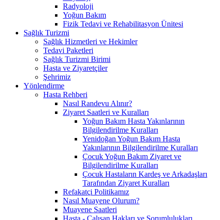
Radyoloji
Yoğun Bakım
Fizik Tedavi ve Rehabilitasyon Ünitesi
Sağlık Turizmi
Sağlık Hizmetleri ve Hekimler
Tedavi Paketleri
Sağlık Turizmi Birimi
Hasta ve Ziyaretçiler
Şehrimiz
Yönlendirme
Hasta Rehberi
Nasıl Randevu Alınır?
Ziyaret Saatleri ve Kuralları
Yoğun Bakım Hasta Yakınlarının
Bilgilendirilme Kuralları
Yenidoğan Yoğun Bakım Hasta
Yakınlarının Bilgilendirilme Kuralları
Çocuk Yoğun Bakım Ziyaret ve
Bilgilendirilme Kuralları
Çocuk Hastaların Kardeş ve Arkadaşları
Tarafından Ziyaret Kuralları
Refakatçi Politikamız
Nasıl Muayene Olurum?
Muayene Saatleri
Hasta - Çalışan Hakları ve Sorumlulukları