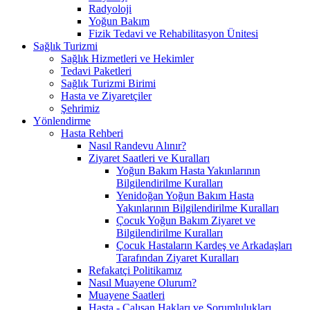
Radyoloji
Yoğun Bakım
Fizik Tedavi ve Rehabilitasyon Ünitesi
Sağlık Turizmi
Sağlık Hizmetleri ve Hekimler
Tedavi Paketleri
Sağlık Turizmi Birimi
Hasta ve Ziyaretçiler
Şehrimiz
Yönlendirme
Hasta Rehberi
Nasıl Randevu Alınır?
Ziyaret Saatleri ve Kuralları
Yoğun Bakım Hasta Yakınlarının
Bilgilendirilme Kuralları
Yenidoğan Yoğun Bakım Hasta
Yakınlarının Bilgilendirilme Kuralları
Çocuk Yoğun Bakım Ziyaret ve
Bilgilendirilme Kuralları
Çocuk Hastaların Kardeş ve Arkadaşları
Tarafından Ziyaret Kuralları
Refakatçi Politikamız
Nasıl Muayene Olurum?
Muayene Saatleri
Hasta - Çalışan Hakları ve Sorumlulukları