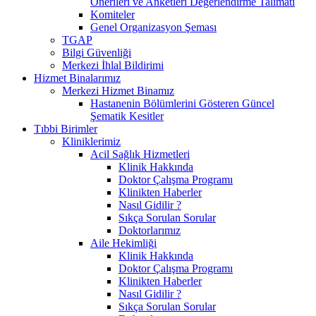
Önerileri ve Anketleri Değerlendirme Talimatı
Komiteler
Genel Organizasyon Şeması
TGAP
Bilgi Güvenliği
Merkezi İhlal Bildirimi
Hizmet Binalarımız
Merkezi Hizmet Binamız
Hastanenin Bölümlerini Gösteren Güncel
Şematik Kesitler
Tıbbi Birimler
Kliniklerimiz
Acil Sağlık Hizmetleri
Klinik Hakkında
Doktor Çalışma Programı
Klinikten Haberler
Nasıl Gidilir ?
Sıkça Sorulan Sorular
Doktorlarımız
Aile Hekimliği
Klinik Hakkında
Doktor Çalışma Programı
Klinikten Haberler
Nasıl Gidilir ?
Sıkça Sorulan Sorular