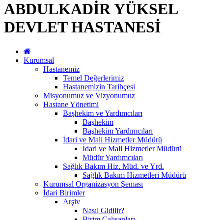
ABDULKADİR YÜKSEL
DEVLET HASTANESİ
Kurumsal
Hastanemiz
Temel Değerlerimiz
Hastanemizin Tarihçesi
Misyonumuz ve Vizyonumuz
Hastane Yönetimi
Başhekim ve Yardımcıları
Başhekim
Başhekim Yardımcıları
İdari ve Mali Hizmetler Müdürü
İdari ve Mali Hizmetler Müdürü
Müdür Yardımcıları
Sağlık Bakım Hiz. Müd. ve Yrd.
Sağlık Bakım Hizmetleri Müdürü
Kurumsal Organizasyon Şeması
İdari Birimler
Arşiv
Nasıl Gidilir?
Birim Çalışanları