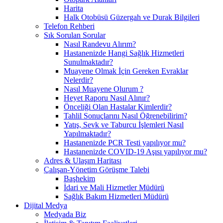
Harita
Halk Otobüsü Güzergah ve Durak Bilgileri
Telefon Rehberi
Sık Sorulan Sorular
Nasıl Randevu Alırım?
Hastanenizde Hangi Sağlık Hizmetleri
Sunulmaktadır?
Muayene Olmak İçin Gereken Evraklar
Nelerdir?
Nasıl Muayene Olurum ?
Heyet Raporu Nasıl Alınır?
Önceliği Olan Hastalar Kimlerdir?
Tahlil Sonuçlarını Nasıl Öğrenebilirim?
Yatış, Sevk ve Taburcu İşlemleri Nasıl
Yapılmaktadır?
Hastanenizde PCR Testi yapılıyor mu?
Hastanenizde COVID-19 Aşısı yapılıyor mu?
Adres & Ulaşım Haritası
Çalışan-Yönetim Görüşme Talebi
Başhekim
İdari ve Mali Hizmetler Müdürü
Sağlık Bakım Hizmetleri Müdürü
Dijital Medya
Medyada Biz