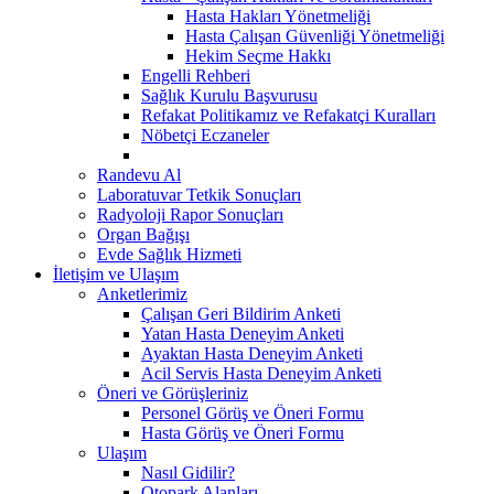
Hasta Hakları Yönetmeliği
Hasta Çalışan Güvenliği Yönetmeliği
Hekim Seçme Hakkı
Engelli Rehberi
Sağlık Kurulu Başvurusu
Refakat Politikamız ve Refakatçi Kuralları
Nöbetçi Eczaneler
Randevu Al
Laboratuvar Tetkik Sonuçları
Radyoloji Rapor Sonuçları
Organ Bağışı
Evde Sağlık Hizmeti
İletişim ve Ulaşım
Anketlerimiz
Çalışan Geri Bildirim Anketi
Yatan Hasta Deneyim Anketi
Ayaktan Hasta Deneyim Anketi
Acil Servis Hasta Deneyim Anketi
Öneri ve Görüşleriniz
Personel Görüş ve Öneri Formu
Hasta Görüş ve Öneri Formu
Ulaşım
Nasıl Gidilir?
Otopark Alanları