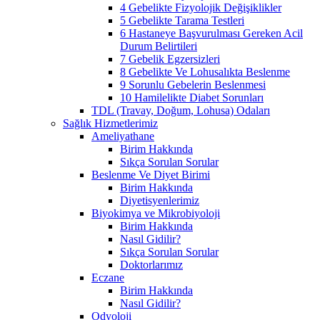
4 Gebelikte Fizyolojik Değişiklikler
5 Gebelikte Tarama Testleri
6 Hastaneye Başvurulması Gereken Acil
Durum Belirtileri
7 Gebelik Egzersizleri
8 Gebelikte Ve Lohusalıkta Beslenme
9 Sorunlu Gebelerin Beslenmesi
10 Hamilelikte Diabet Sorunları
TDL (Travay, Doğum, Lohusa) Odaları
Sağlık Hizmetlerimiz
Ameliyathane
Birim Hakkında
Sıkça Sorulan Sorular
Beslenme Ve Diyet Birimi
Birim Hakkında
Diyetisyenlerimiz
Biyokimya ve Mikrobiyoloji
Birim Hakkında
Nasıl Gidilir?
Sıkça Sorulan Sorular
Doktorlarımız
Eczane
Birim Hakkında
Nasıl Gidilir?
Odyoloji