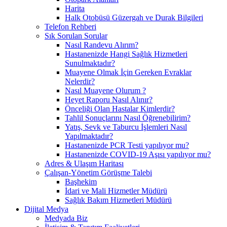
Harita
Halk Otobüsü Güzergah ve Durak Bilgileri
Telefon Rehberi
Sık Sorulan Sorular
Nasıl Randevu Alırım?
Hastanenizde Hangi Sağlık Hizmetleri
Sunulmaktadır?
Muayene Olmak İçin Gereken Evraklar
Nelerdir?
Nasıl Muayene Olurum ?
Heyet Raporu Nasıl Alınır?
Önceliği Olan Hastalar Kimlerdir?
Tahlil Sonuçlarını Nasıl Öğrenebilirim?
Yatış, Sevk ve Taburcu İşlemleri Nasıl
Yapılmaktadır?
Hastanenizde PCR Testi yapılıyor mu?
Hastanenizde COVID-19 Aşısı yapılıyor mu?
Adres & Ulaşım Haritası
Çalışan-Yönetim Görüşme Talebi
Başhekim
İdari ve Mali Hizmetler Müdürü
Sağlık Bakım Hizmetleri Müdürü
Dijital Medya
Medyada Biz