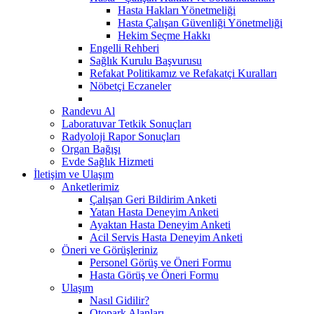
Hasta Hakları Yönetmeliği
Hasta Çalışan Güvenliği Yönetmeliği
Hekim Seçme Hakkı
Engelli Rehberi
Sağlık Kurulu Başvurusu
Refakat Politikamız ve Refakatçi Kuralları
Nöbetçi Eczaneler
Randevu Al
Laboratuvar Tetkik Sonuçları
Radyoloji Rapor Sonuçları
Organ Bağışı
Evde Sağlık Hizmeti
İletişim ve Ulaşım
Anketlerimiz
Çalışan Geri Bildirim Anketi
Yatan Hasta Deneyim Anketi
Ayaktan Hasta Deneyim Anketi
Acil Servis Hasta Deneyim Anketi
Öneri ve Görüşleriniz
Personel Görüş ve Öneri Formu
Hasta Görüş ve Öneri Formu
Ulaşım
Nasıl Gidilir?
Otopark Alanları