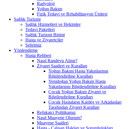
Radyoloji
Yoğun Bakım
Fizik Tedavi ve Rehabilitasyon Ünitesi
Sağlık Turizmi
Sağlık Hizmetleri ve Hekimler
Tedavi Paketleri
Sağlık Turizmi Birimi
Hasta ve Ziyaretçiler
Şehrimiz
Yönlendirme
Hasta Rehberi
Nasıl Randevu Alınır?
Ziyaret Saatleri ve Kuralları
Yoğun Bakım Hasta Yakınlarının
Bilgilendirilme Kuralları
Yenidoğan Yoğun Bakım Hasta
Yakınlarının Bilgilendirilme Kuralları
Çocuk Yoğun Bakım Ziyaret ve
Bilgilendirilme Kuralları
Çocuk Hastaların Kardeş ve Arkadaşları
Tarafından Ziyaret Kuralları
Refakatçi Politikamız
Nasıl Muayene Olurum?
Muayene Saatleri
Hasta - Çalışan Hakları ve Sorumlulukları