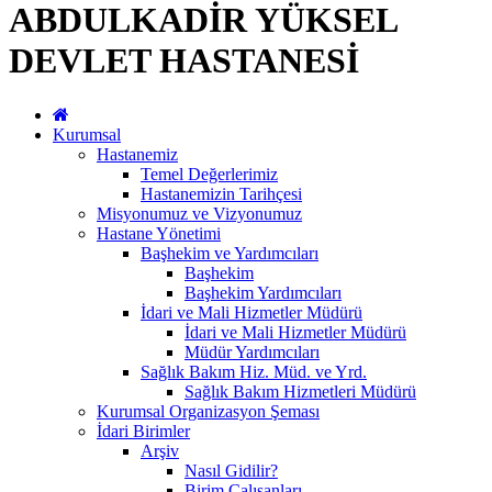
ABDULKADİR YÜKSEL
DEVLET HASTANESİ
Kurumsal
Hastanemiz
Temel Değerlerimiz
Hastanemizin Tarihçesi
Misyonumuz ve Vizyonumuz
Hastane Yönetimi
Başhekim ve Yardımcıları
Başhekim
Başhekim Yardımcıları
İdari ve Mali Hizmetler Müdürü
İdari ve Mali Hizmetler Müdürü
Müdür Yardımcıları
Sağlık Bakım Hiz. Müd. ve Yrd.
Sağlık Bakım Hizmetleri Müdürü
Kurumsal Organizasyon Şeması
İdari Birimler
Arşiv
Nasıl Gidilir?
Birim Çalışanları