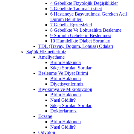
4 Gebelikte Fizyolojik Değişiklikler
5 Gebelikte Tarama Testleri
6 Hastaneye Başvurulması Gereken Acil
Durum Belirtileri
7 Gebelik Egzersizleri
8 Gebelikte Ve Lohusalıkta Beslenme
9 Sorunlu Gebelerin Beslenmesi
10 Hamilelikte Diabet Sorunları
TDL (Travay, Doğum, Lohusa) Odaları
Sağlık Hizmetlerimiz
Ameliyathane
Birim Hakkında
Sıkça Sorulan Sorular
Beslenme Ve Diyet Birimi
Birim Hakkında
Diyetisyenlerimiz
Biyokimya ve Mikrobiyoloji
Birim Hakkında
Nasıl Gidilir?
Sıkça Sorulan Sorular
Doktorlarımız
Eczane
Birim Hakkında
Nasıl Gidilir?
Odyoloji