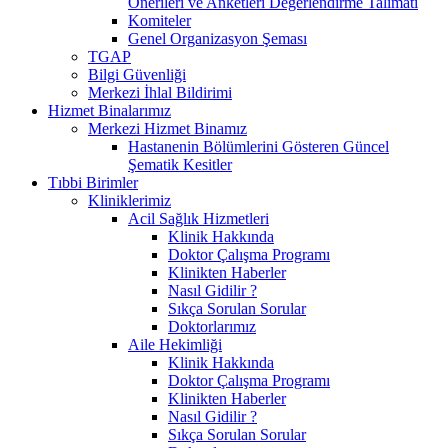
Önerileri ve Anketleri Değerlendirme Talimatı
Komiteler
Genel Organizasyon Şeması
TGAP
Bilgi Güvenliği
Merkezi İhlal Bildirimi
Hizmet Binalarımız
Merkezi Hizmet Binamız
Hastanenin Bölümlerini Gösteren Güncel
Şematik Kesitler
Tıbbi Birimler
Kliniklerimiz
Acil Sağlık Hizmetleri
Klinik Hakkında
Doktor Çalışma Programı
Klinikten Haberler
Nasıl Gidilir ?
Sıkça Sorulan Sorular
Doktorlarımız
Aile Hekimliği
Klinik Hakkında
Doktor Çalışma Programı
Klinikten Haberler
Nasıl Gidilir ?
Sıkça Sorulan Sorular