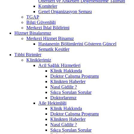
Önerileri ve Anketleri Değerlendirme Talimatı
Komiteler
Genel Organizasyon Şeması
TGAP
Bilgi Güvenliği
Merkezi İhlal Bildirimi
Hizmet Binalarımız
Merkezi Hizmet Binamız
Hastanenin Bölümlerini Gösteren Güncel
Şematik Kesitler
Tıbbi Birimler
Kliniklerimiz
Acil Sağlık Hizmetleri
Klinik Hakkında
Doktor Çalışma Programı
Klinikten Haberler
Nasıl Gidilir ?
Sıkça Sorulan Sorular
Doktorlarımız
Aile Hekimliği
Klinik Hakkında
Doktor Çalışma Programı
Klinikten Haberler
Nasıl Gidilir ?
Sıkça Sorulan Sorular