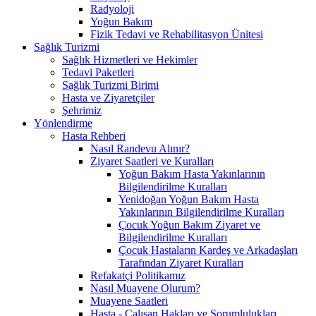
Radyoloji
Yoğun Bakım
Fizik Tedavi ve Rehabilitasyon Ünitesi
Sağlık Turizmi
Sağlık Hizmetleri ve Hekimler
Tedavi Paketleri
Sağlık Turizmi Birimi
Hasta ve Ziyaretçiler
Şehrimiz
Yönlendirme
Hasta Rehberi
Nasıl Randevu Alınır?
Ziyaret Saatleri ve Kuralları
Yoğun Bakım Hasta Yakınlarının
Bilgilendirilme Kuralları
Yenidoğan Yoğun Bakım Hasta
Yakınlarının Bilgilendirilme Kuralları
Çocuk Yoğun Bakım Ziyaret ve
Bilgilendirilme Kuralları
Çocuk Hastaların Kardeş ve Arkadaşları
Tarafından Ziyaret Kuralları
Refakatçi Politikamız
Nasıl Muayene Olurum?
Muayene Saatleri
Hasta - Çalışan Hakları ve Sorumlulukları