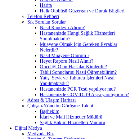
Harita
Halk Otobüsü Güzergah ve Durak Bilgileri
Telefon Rehberi
Sık Sorulan Sorular
Nasıl Randevu Alırım?
Hastanenizde Hangi Sağlık Hizmetleri
Sunulmaktadır?
Muayene Olmak İçin Gereken Evraklar
Nelerdir?
Nasıl Muayene Olurum ?
Heyet Raporu Nasıl Alınır?
Önceliği Olan Hastalar Kimlerdir?
Tahlil Sonuçlarını Nasıl Öğrenebilirim?
Yatış, Sevk ve Taburcu İşlemleri Nasıl
Yapılmaktadır?
Hastanenizde PCR Testi yapılıyor mu?
Hastanenizde COVID-19 Aşısı yapılıyor mu?
Adres & Ulaşım Haritası
Çalışan-Yönetim Görüşme Talebi
Başhekim
İdari ve Mali Hizmetler Müdürü
Sağlık Bakım Hizmetleri Müdürü
Dijital Medya
Medyada Biz