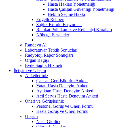
Hasta Hakları Yönetmeliği
Hasta Çalışan Güvenliği Yönetmeliği
Hekim Seçme Hakkı
Engelli Rehberi
Sağlık Kurulu Başvurusu
Refakat Politikamız ve Refakatçi Kuralları
Nöbetçi Eczaneler
Randevu Al
Laboratuvar Tetkik Sonuçları
Radyoloji Rapor Sonuçları
Organ Bağışı
Evde Sağlık Hizmeti
İletişim ve Ulaşım
Anketlerimiz
Çalışan Geri Bildirim Anketi
Yatan Hasta Deneyim Anketi
Ayaktan Hasta Deneyim Anketi
Acil Servis Hasta Deneyim Anketi
Öneri ve Görüşleriniz
Personel Görüş ve Öneri Formu
Hasta Görüş ve Öneri Formu
Ulaşım
Nasıl Gidilir?
Otopark Alanları