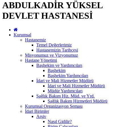
ABDULKADİR YÜKSEL
DEVLET HASTANESİ
Kurumsal
Hastanemiz
Temel Değerlerimiz
Hastanemizin Tarihçesi
Misyonumuz ve Vizyonumuz
Hastane Yönetimi
Başhekim ve Yardımcıları
Başhekim
Başhekim Yardımcıları
İdari ve Mali Hizmetler Müdürü
İdari ve Mali Hizmetler Müdürü
Müdür Yardımcıları
Sağlık Bakım Hiz. Müd. ve Yrd.
Sağlık Bakım Hizmetleri Müdürü
Kurumsal Organizasyon Şeması
İdari Birimler
Arşiv
Nasıl Gidilir?
Birim Çalışanları