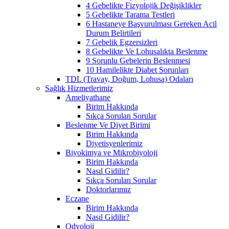
4 Gebelikte Fizyolojik Değişiklikler
5 Gebelikte Tarama Testleri
6 Hastaneye Başvurulması Gereken Acil
Durum Belirtileri
7 Gebelik Egzersizleri
8 Gebelikte Ve Lohusalıkta Beslenme
9 Sorunlu Gebelerin Beslenmesi
10 Hamilelikte Diabet Sorunları
TDL (Travay, Doğum, Lohusa) Odaları
Sağlık Hizmetlerimiz
Ameliyathane
Birim Hakkında
Sıkça Sorulan Sorular
Beslenme Ve Diyet Birimi
Birim Hakkında
Diyetisyenlerimiz
Biyokimya ve Mikrobiyoloji
Birim Hakkında
Nasıl Gidilir?
Sıkça Sorulan Sorular
Doktorlarımız
Eczane
Birim Hakkında
Nasıl Gidilir?
Odyoloji