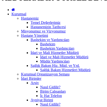
Kurumsal
Hastanemiz
Temel Değerlerimiz
Hastanemizin Tarihçesi
Misyonumuz ve Vizyonumuz
Hastane Yönetimi
Başhekim ve Yardımcıları
Başhekim
Başhekim Yardımcıları
İdari ve Mali Hizmetler Müdürü
İdari ve Mali Hizmetler Müdürü
Müdür Yardımcıları
Sağlık Bakım Hiz. Müd. ve Yrd.
Sağlık Bakım Hizmetleri Müdürü
Kurumsal Organizasyon Şeması
İdari Birimler
Arşiv
Nasıl Gidilir?
Birim Çalışanları
İç Hat Telefon
Ayniyat Birimi
Nasıl Gidilir?