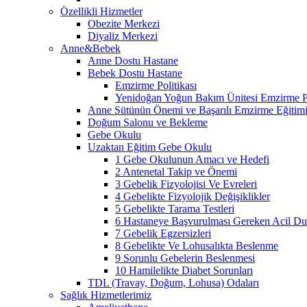
Özellikli Hizmetler
Obezite Merkezi
Diyaliz Merkezi
Anne&Bebek
Anne Dostu Hastane
Bebek Dostu Hastane
Emzirme Politikası
Yenidoğan Yoğun Bakım Ünitesi Emzirme Po
Anne Sütünün Önemi ve Başarılı Emzirme Eğitim
Doğum Salonu ve Bekleme
Gebe Okulu
Uzaktan Eğitim Gebe Okulu
1 Gebe Okulunun Amacı ve Hedefi
2 Antenetal Takip ve Önemi
3 Gebelik Fizyolojisi Ve Evreleri
4 Gebelikte Fizyolojik Değişiklikler
5 Gebelikte Tarama Testleri
6 Hastaneye Başvurulması Gereken Acil Dur
7 Gebelik Egzersizleri
8 Gebelikte Ve Lohusalıkta Beslenme
9 Sorunlu Gebelerin Beslenmesi
10 Hamilelikte Diabet Sorunları
TDL (Travay, Doğum, Lohusa) Odaları
Sağlık Hizmetlerimiz