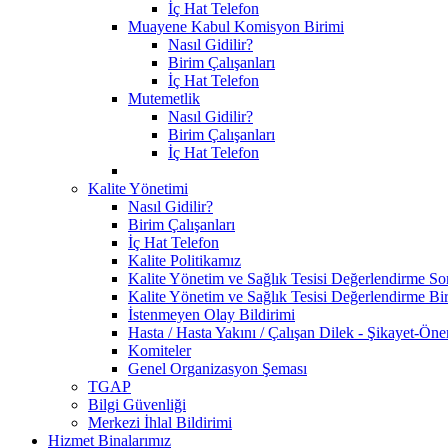
İç Hat Telefon
Muayene Kabul Komisyon Birimi
Nasıl Gidilir?
Birim Çalışanları
İç Hat Telefon
Mutemetlik
Nasıl Gidilir?
Birim Çalışanları
İç Hat Telefon
Kalite Yönetimi
Nasıl Gidilir?
Birim Çalışanları
İç Hat Telefon
Kalite Politikamız
Kalite Yönetim ve Sağlık Tesisi Değerlendirme So
Kalite Yönetim ve Sağlık Tesisi Değerlendirme Bir
İstenmeyen Olay Bildirimi
Hasta / Hasta Yakını / Çalışan Dilek - Şikayet-Öne
Komiteler
Genel Organizasyon Şeması
TGAP
Bilgi Güvenliği
Merkezi İhlal Bildirimi
Hizmet Binalarımız