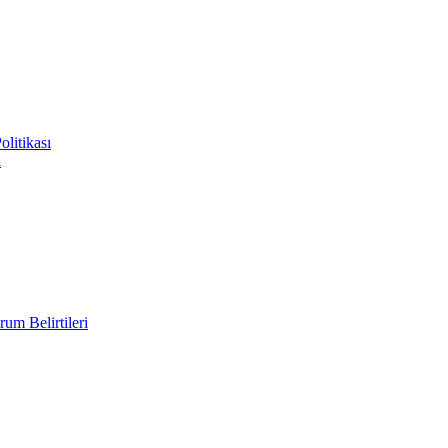
litikası
i
um Belirtileri