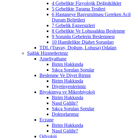
4 Gebelikte Fizyolojik Değişiklikler
5 Gebelikte Tarama Testleri
6 Hastaneye Başvurulması Gereken Acil
Durum Belirtileri
7 Gebelik Egzersizleri
8 Gebelikte Ve Lohusalıkta Beslenme
9 Sorunlu Gebelerin Beslenmesi
10 Hamilelikte Diabet Sorunları
TDL (Travay, Doğum, Lohusa) Odaları
Sağlık Hizmetlerimiz
Ameliyathane
Birim Hakkında
Sıkça Sorulan Sorular
Beslenme Ve Diyet Birimi
Birim Hakkında
Diyetisyenlerimiz
Biyokimya ve Mikrobiyoloji
Birim Hakkında
Nasıl Gidilir?
Sıkça Sorulan Sorular
Doktorlarımız
Eczane
Birim Hakkında
Nasıl Gidilir?
Odyoloji