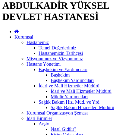
ABDULKADİR YÜKSEL
DEVLET HASTANESİ
Kurumsal
Hastanemiz
Temel Değerlerimiz
Hastanemizin Tarihçesi
Misyonumuz ve Vizyonumuz
Hastane Yönetimi
Başhekim ve Yardımcıları
Başhekim
Başhekim Yardımcıları
İdari ve Mali Hizmetler Müdürü
İdari ve Mali Hizmetler Müdürü
Müdür Yardımcıları
Sağlık Bakım Hiz. Müd. ve Yrd.
Sağlık Bakım Hizmetleri Müdürü
Kurumsal Organizasyon Şeması
İdari Birimler
Arşiv
Nasıl Gidilir?
Birim Çalışanları