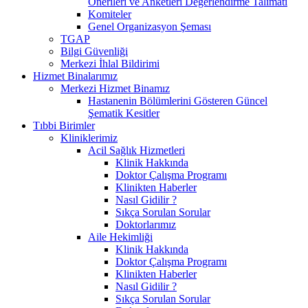
Önerileri ve Anketleri Değerlendirme Talimatı
Komiteler
Genel Organizasyon Şeması
TGAP
Bilgi Güvenliği
Merkezi İhlal Bildirimi
Hizmet Binalarımız
Merkezi Hizmet Binamız
Hastanenin Bölümlerini Gösteren Güncel
Şematik Kesitler
Tıbbi Birimler
Kliniklerimiz
Acil Sağlık Hizmetleri
Klinik Hakkında
Doktor Çalışma Programı
Klinikten Haberler
Nasıl Gidilir ?
Sıkça Sorulan Sorular
Doktorlarımız
Aile Hekimliği
Klinik Hakkında
Doktor Çalışma Programı
Klinikten Haberler
Nasıl Gidilir ?
Sıkça Sorulan Sorular