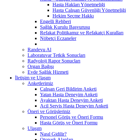
Hasta Hakları Yönetmeliği
Hasta Çalışan Güvenliği Yönetmeliği
Hekim Seçme Hakkı
Engelli Rehberi
Sağlık Kurulu Başvurusu
Refakat Politikamız ve Refakatçi Kuralları
Nöbetçi Eczaneler
Randevu Al
Laboratuvar Tetkik Sonuçları
Radyoloji Rapor Sonuçları
Organ Bağışı
Evde Sağlık Hizmeti
İletişim ve Ulaşım
Anketlerimiz
Çalışan Geri Bildirim Anketi
Yatan Hasta Deneyim Anketi
Ayaktan Hasta Deneyim Anketi
Acil Servis Hasta Deneyim Anketi
Öneri ve Görüşleriniz
Personel Görüş ve Öneri Formu
Hasta Görüş ve Öneri Formu
Ulaşım
Nasıl Gidilir?
Otopark Alanları