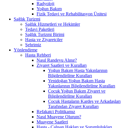
Radyoloji
Yoğun Bakım
Fizik Tedavi ve Rehabilitasyon Ünitesi
Sağlık Turizmi
Sağlık Hizmetleri ve Hekimler
Tedavi Paketleri
Sağlık Turizmi Birimi
Hasta ve Ziyaretçiler
Şehrimiz
Yönlendirme
Hasta Rehberi
Nasıl Randevu Alınır?
Ziyaret Saatleri ve Kuralları
Yoğun Bakım Hasta Yakınlarının
Bilgilendirilme Kuralları
Yenidoğan Yoğun Bakım Hasta
Yakınlarının Bilgilendirilme Kuralları
Çocuk Yoğun Bakım Ziyaret ve
Bilgilendirilme Kuralları
Çocuk Hastaların Kardeş ve Arkadaşları
Tarafından Ziyaret Kuralları
Refakatçi Politikamız
Nasıl Muayene Olurum?
Muayene Saatleri
Hasta - Çalışan Hakları ve Sorumlulukları