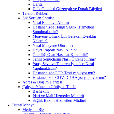
Harita
Halk Otobüsü Güzergah ve Durak Bilgileri
Telefon Rehberi
Sık Sorulan Sorular
Nasıl Randevu Alırım?
Hastanenizde Hangi Sağlık Hizmetleri
Sunulmaktadır?
Muayene Olmak İçin Gereken Evraklar
Nelerdir?
Nasıl Muayene Olurum ?
Heyet Raporu Nasıl Alınır?
Önceliği Olan Hastalar Kimlerdir?
Tahlil Sonuçlarını Nasıl Öğrenebilirim?
Yatış, Sevk ve Taburcu İşlemleri Nasıl
Yapılmaktadır?
Hastanenizde PCR Testi yapılıyor mu?
Hastanenizde COVID-19 Aşısı yapılıyor mu?
Adres & Ulaşım Haritası
Çalışan-Yönetim Görüşme Talebi
Başhekim
İdari ve Mali Hizmetler Müdürü
Sağlık Bakım Hizmetleri Müdürü
Dijital Medya
Medyada Biz