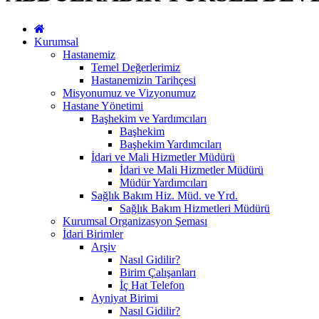
Kurumsal
Hastanemiz
Temel Değerlerimiz
Hastanemizin Tarihçesi
Misyonumuz ve Vizyonumuz
Hastane Yönetimi
Başhekim ve Yardımcıları
Başhekim
Başhekim Yardımcıları
İdari ve Mali Hizmetler Müdürü
İdari ve Mali Hizmetler Müdürü
Müdür Yardımcıları
Sağlık Bakım Hiz. Müd. ve Yrd.
Sağlık Bakım Hizmetleri Müdürü
Kurumsal Organizasyon Şeması
İdari Birimler
Arşiv
Nasıl Gidilir?
Birim Çalışanları
İç Hat Telefon
Ayniyat Birimi
Nasıl Gidilir?