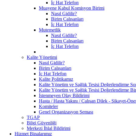
İç Hat Telefon
Muayene Kabul Komisyon Birimi
Nasıl Gidilir?
Birim Çalışanları
İç Hat Telefon
Mutemetlik
Nasıl Gidilir?
Birim Çalışanları
İç Hat Telefon
Kalite Yönetimi
Nasıl Gidilir?
Birim Çalışanları
İç Hat Telefon
Kalite Politikamız
Kalite Yönetim ve Sağlık Tesisi Değerlendirme So
Kalite Yönetim ve Sağlık Tesisi Değerlendirme Bir
İstenmeyen Olay Bildirimi
Hasta / Hasta Yakını / Çalışan Dilek - Şikayet-Öne
Komiteler
Genel Organizasyon Şeması
TGAP
Bilgi Güvenliği
Merkezi İhlal Bildirimi
Hizmet Binalarımız