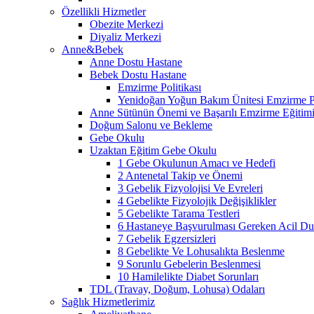
Özellikli Hizmetler
Obezite Merkezi
Diyaliz Merkezi
Anne&Bebek
Anne Dostu Hastane
Bebek Dostu Hastane
Emzirme Politikası
Yenidoğan Yoğun Bakım Ünitesi Emzirme Po
Anne Sütünün Önemi ve Başarılı Emzirme Eğitim
Doğum Salonu ve Bekleme
Gebe Okulu
Uzaktan Eğitim Gebe Okulu
1 Gebe Okulunun Amacı ve Hedefi
2 Antenetal Takip ve Önemi
3 Gebelik Fizyolojisi Ve Evreleri
4 Gebelikte Fizyolojik Değişiklikler
5 Gebelikte Tarama Testleri
6 Hastaneye Başvurulması Gereken Acil Dur
7 Gebelik Egzersizleri
8 Gebelikte Ve Lohusalıkta Beslenme
9 Sorunlu Gebelerin Beslenmesi
10 Hamilelikte Diabet Sorunları
TDL (Travay, Doğum, Lohusa) Odaları
Sağlık Hizmetlerimiz