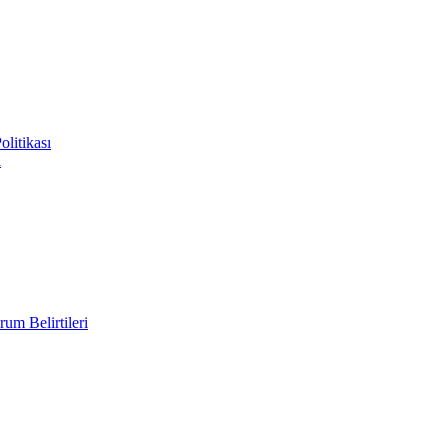
litikası
i
um Belirtileri